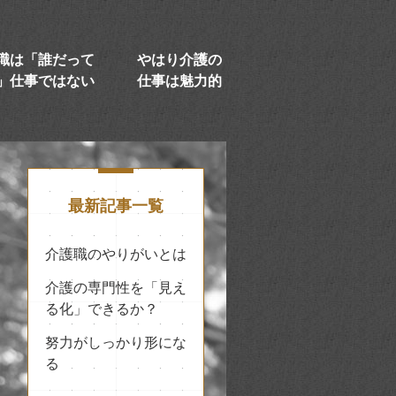
職は「誰だって
やはり介護の
」仕事ではない
仕事は魅力的
最新記事一覧
介護職のやりがいとは
介護の専門性を「見え
る化」できるか？
努力がしっかり形にな
る