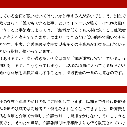
している金額が低いせいではないかと考える人が多いでしょう。別頁で
職ではなく「誰でもできる仕事」というイメージが強く、それゆえ働く
そうすると事業者によっては、「給料が低くても人材は集まるし離職者
」と考える者もでてきます。つまり、できるだけ低い給料で働いてもら
とです。事実、介護保険制度開始以来多くの事業所が利益を上げている
という指摘が挙がっています。
はありますが、度が過ぎると今度は国が「施設運営は安定しているよう
判断をします。こうなってしまうと、現場の職員に入ってくる収入がさ
適正な報酬を職員に還元することが、待遇改善の一番の近道なのです。
険の存在も職員の給料の低さに関係しています。以前まで介護は医療分
み医療の領域では高齢者の面倒をみきれなくなってきました。医療費も
話を医療と介護で分割し、介護分野には費用をかけないようにしようと
度です。そのため当然、介護報酬は医療報酬よりも低く設定されていま