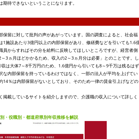
は期待できないということになります。
部保留に対して批判の声があがっています。国の調査によると、社会福
1施設あたり3億円以上の内部保留があり、修繕費などを引いても1.6
職員からすればその分を給料に反映してほしいところですが、経営者側
2～3ヵ月ほどかかるため、収入の2～3ヵ月分は必要」とのことです。し
収は大体7～8千万円のため、1.6億円から引いても8～9千万は残るはず
沢な内部保留を持っているわけではなく、一部の法人が平均を上げてい
約14％は内部保留がないとしており、そのため一律の賃金引上げなどの
く掲載しているサイトを紹介しますので、介護職の収入について詳しく
齢別・役職別・都道府県別年収推移を解説